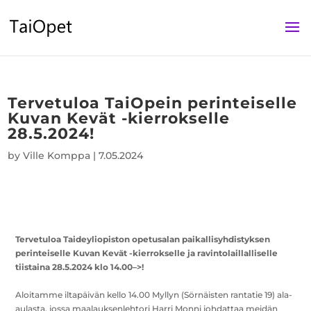
Tervetuloa TaiOpein perinteiselle
Kuvan Kevät -kierrokselle
28.5.2024!
by
Ville Komppa
|
7.05.2024
Tervetuloa Taideyliopiston opetusalan paikallisyhdistyksen
perinteiselle Kuvan Kevät -kierrokselle ja ravintolaillalliselle
tiistaina 28.5.2024 klo 14.00–>!
Aloitamme iltapäivän kello 14.00 Myllyn (Sörnäisten rantatie 19) ala-
aulasta, jossa maalauksenlehtori Harri Monni johdattaa meidän