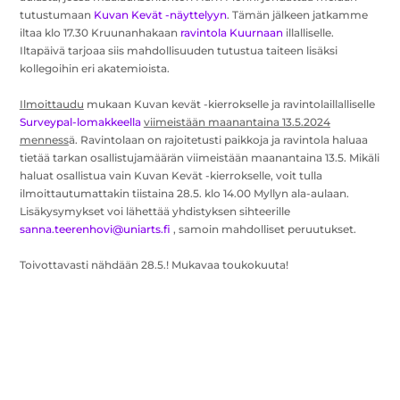
tutustumaan
Kuvan Kevät -näyttelyyn
. Tämän jälkeen jatkamme
iltaa klo 17.30 Kruunanhakaan
ravintola Kuurnaan
illalliselle.
Iltapäivä tarjoaa siis mahdollisuuden tutustua taiteen lisäksi
kollegoihin eri akatemioista.
Ilmoittaudu
mukaan Kuvan kevät -kierrokselle ja ravintolaillalliselle
Surveypal-lomakkeella
viimeistään maanantaina 13.5.2024
menness
ä. Ravintolaan on rajoitetusti paikkoja ja ravintola haluaa
tietää tarkan osallistujamäärän viimeistään maanantaina 13.5. Mikäli
haluat osallistua vain Kuvan Kevät -kierrokselle, voit tulla
ilmoittautumattakin tiistaina 28.5. klo 14.00 Myllyn ala-aulaan.
Lisäkysymykset voi lähettää yhdistyksen sihteerille
sanna.teerenhovi@uniarts.fi
, samoin mahdolliset peruutukset.
Toivottavasti nähdään 28.5.! Mukavaa toukokuuta!