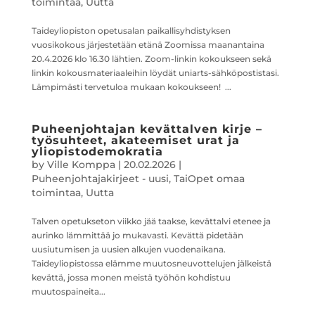
toimintaa
,
Uutta
Taideyliopiston opetusalan paikallisyhdistyksen
vuosikokous järjestetään etänä Zoomissa maanantaina
20.4.2026 klo 16.30 lähtien. Zoom-linkin kokoukseen sekä
linkin kokousmateriaaleihin löydät uniarts-sähköpostistasi.
Lämpimästi tervetuloa mukaan kokoukseen! ...
Puheenjohtajan kevättalven kirje –
työsuhteet, akateemiset urat ja
yliopistodemokratia
by
Ville Komppa
|
20.02.2026
|
Puheenjohtajakirjeet - uusi
,
TaiOpet omaa
toimintaa
,
Uutta
Talven opetukseton viikko jää taakse, kevättalvi etenee ja
aurinko lämmittää jo mukavasti. Kevättä pidetään
uusiutumisen ja uusien alkujen vuodenaikana.
Taideyliopistossa elämme muutosneuvottelujen jälkeistä
kevättä, jossa monen meistä työhön kohdistuu
muutospaineita...