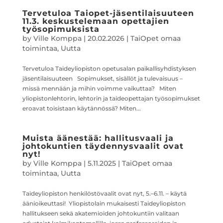
Tervetuloa Taiopet-jäsentilaisuuteen
11.3. keskustelemaan opettajien
työsopimuksista
by
Ville Komppa
|
20.02.2026
|
TaiOpet omaa
toimintaa
,
Uutta
Tervetuloa Taideyliopiston opetusalan paikallisyhdistyksen
jäsentilaisuuteen Sopimukset, sisällöt ja tulevaisuus –
missä mennään ja mihin voimme vaikuttaa? Miten
yliopistonlehtorin, lehtorin ja taideopettajan työsopimukset
eroavat toisistaan käytännössä? Miten...
Muista äänestää: hallitusvaali ja
johtokuntien täydennysvaalit ovat
nyt!
by
Ville Komppa
|
5.11.2025
|
TaiOpet omaa
toimintaa
,
Uutta
Taideyliopiston henkilöstövaalit ovat nyt, 5.–6.11. – käytä
äänioikeuttasi! Yliopistolain mukaisesti Taideyliopiston
hallitukseen sekä akatemioiden johtokuntiin valitaan