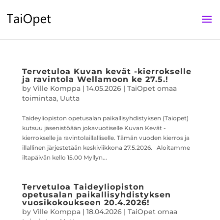
Tervetuloa Kuvan kevät -kierrokselle
ja ravintola Wellamoon ke 27.5.!
by
Ville Komppa
|
14.05.2026
|
TaiOpet omaa
toimintaa
,
Uutta
Taideyliopiston opetusalan paikallisyhdistyksen (Taiopet)
kutsuu jäsenistöään jokavuotiselle Kuvan Kevät -
kierrokselle ja ravintolaillalliselle. Tämän vuoden kierros ja
illallinen järjestetään keskiviikkona 27.5.2026. Aloitamme
iltapäivän kello 15.00 Myllyn...
Tervetuloa Taideyliopiston
opetusalan paikallisyhdistyksen
vuosikokoukseen 20.4.2026!
by
Ville Komppa
|
18.04.2026
|
TaiOpet omaa