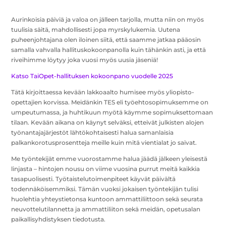
Aurinkoisia päiviä ja valoa on jälleen tarjolla, mutta niin on myös
tuulisia säitä, mahdollisesti jopa myrskylukemia. Uutena
puheenjohtajana olen iloinen siitä, että saamme jatkaa pääosin
samalla vahvalla hallituskokoonpanolla kuin tähänkin asti, ja että
riveihimme löytyy joka vuosi myös uusia jäseniä!
Katso TaiOpet-hallituksen kokoonpano vuodelle 2025
Tätä kirjoittaessa kevään lakkoaalto humisee myös yliopisto-
opettajien korvissa. Meidänkin TES eli työehtosopimuksemme on
umpeutumassa, ja huhtikuun myötä käymme sopimuksettomaan
tilaan. Kevään aikana on käynyt selväksi, etteivät julkisten alojen
työnantajajärjestöt lähtökohtaisesti halua samanlaisia
palkankorotusprosentteja meille kuin mitä vientialat jo saivat.
Me työntekijät emme vuorostamme halua jäädä jälkeen yleisestä
linjasta – hintojen nousu on viime vuosina purrut meitä kaikkia
tasapuolisesti. Työtaistelutoimenpiteet käyvät päivältä
todennäköisemmiksi. Tämän vuoksi jokaisen työntekijän tulisi
huolehtia yhteystietonsa kuntoon ammattiliittoon sekä seurata
neuvottelutilannetta ja ammattiliiton sekä meidän, opetusalan
paikallisyhdistyksen tiedotusta.