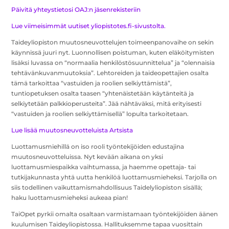
Päivitä yhteystietosi OAJ:n jäsenrekisteriin
Lue viimeisimmät uutiset yliopistotes.fi-sivustolta.
Taideyliopiston muutosneuvottelujen toimeenpanovaihe on sekin
käynnissä juuri nyt. Luonnollisen poistuman, kuten eläköitymisten
lisäksi luvassa on “normaalia henkilöstösuunnittelua” ja “olennaisia
tehtävänkuvanmuutoksia”. Lehtoreiden ja taideopettajien osalta
tämä tarkoittaa “vastuiden ja roolien selkiyttämistä”,
tuntiopetuksen osalta taasen “yhtenäistetään käytänteitä ja
selkiytetään palkkioperusteita”. Jää nähtäväksi, mitä erityisesti
“vastuiden ja roolien selkiyttämisellä” lopulta tarkoitetaan.
Lue lisää muutosneuvotteluista Artsista
Luottamusmiehillä on iso rooli työntekijöiden edustajina
muutosneuvotteluissa. Nyt kevään aikana on yksi
luottamusmiespaikka vaihtumassa, ja haemme opettaja- tai
tutkijakunnasta yhtä uutta henkilöä luottamusmieheksi. Tarjolla on
siis todellinen vaikuttamismahdollisuus Taidelyliopiston sisällä;
haku luottamusmieheksi aukeaa pian!
TaiOpet pyrkii omalta osaltaan varmistamaan työntekijöiden äänen
kuulumisen Taideyliopistossa. Hallituksemme tapaa vuosittain