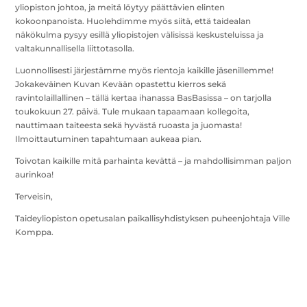
yliopiston johtoa, ja meitä löytyy päättävien elinten
kokoonpanoista. Huolehdimme myös siitä, että taidealan
näkökulma pysyy esillä yliopistojen välisissä keskusteluissa ja
valtakunnallisella liittotasolla.
Luonnollisesti järjestämme myös rientoja kaikille jäsenillemme!
Jokakeväinen Kuvan Kevään opastettu kierros sekä
ravintolaillallinen – tällä kertaa ihanassa BasBasissa – on tarjolla
toukokuun 27. päivä. Tule mukaan tapaamaan kollegoita,
nauttimaan taiteesta sekä hyvästä ruoasta ja juomasta!
Ilmoittautuminen tapahtumaan aukeaa pian.
Toivotan kaikille mitä parhainta kevättä – ja mahdollisimman paljon
aurinkoa!
Terveisin,
Taideyliopiston opetusalan paikallisyhdistyksen puheenjohtaja Ville
Komppa.